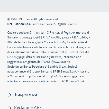
© 2026 BNT Banca All rights reserved
BNT Banca SpA
Piazza Garibaldi 16 - 23100 Sondrio
Capitale sociale: € 31.315.321 - C.F. e Iscr. al Registro Imprese di
Sondrio n. 03944450968 | P. IVA 01086930144 - R.E.A. 76607 -
Albo delle Banche n. 5595 - Codice ABI: 3269.8 - Aderente al
Fondo Interbancario di Tutela dei Depositi - N. iscr. al Registro
degli Intermediari Assicurativi e Riassicurativi - Sez. D. del RUI -
D000675952, data di iscrizione 5.02.2021, intermediario
soggetto alla vigilanza dell'IVASS (
www.ivass.it
).
Socio unico Banca Popolare di Sondrio S.p.A. Società
appartenente al Gruppo Bancario BPER Banca S.p.A. – Iscritto
all’Albo dei Gruppi bancari al n. 5387.6. Società soggetta ad
attività di direzione e coordinamento di BPER Banca S.p.A
Trasparenza
Reclami e ABF