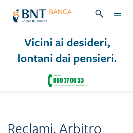
Skip
Seguici su:
to
content
Vicini ai desideri,
lontani dai pensieri.
Reclami, Arbitro