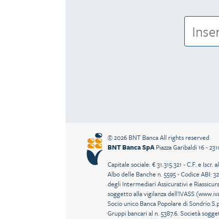
© 2026 BNT Banca All rights reserved
BNT Banca SpA
Piazza Garibaldi 16 - 23
Capitale sociale: € 31.315.321 - C.F. e Isc
Albo delle Banche n. 5595 - Codice ABI: 32
degli Intermediari Assicurativi e Riassicur
soggetto alla vigilanza dell'IVASS (
www.iva
Socio unico Banca Popolare di Sondrio S.p
Gruppi bancari al n. 5387.6. Società sogg