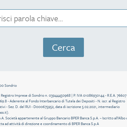
100 Sondrio
r. al Registro Imprese di Sondrio n. 03944450968 | P. IVA 01086930144 - R.E.A. 76607
69.8 - Aderente al Fondo Interbancario di Tutela dei Depositi - N. iscr. al Registro
ativi - Sez. D. del RUI - D000675952, data di iscrizione 5.02.2021, intermediario
ss.it
).
.A. Società appartenente al Gruppo Bancario BPER Banca S.p.A. – Iscritto all’Albo 
etta ad attività di direzione e coordinamento di BPER Banca S.p.A