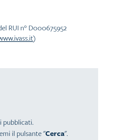
 D del RUI n° D000675952
www.ivass.it
)
i pubblicati.
emi il pulsante "
Cerca
".