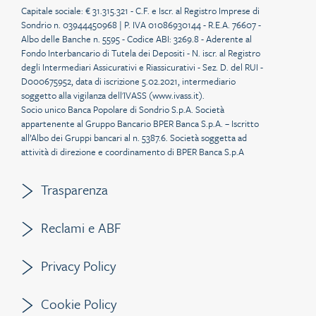
Capitale sociale: € 31.315.321 - C.F. e Iscr. al Registro Imprese di
Sondrio n. 03944450968 | P. IVA 01086930144 - R.E.A. 76607 -
Albo delle Banche n. 5595 - Codice ABI: 3269.8 - Aderente al
Fondo Interbancario di Tutela dei Depositi - N. iscr. al Registro
degli Intermediari Assicurativi e Riassicurativi - Sez. D. del RUI -
D000675952, data di iscrizione 5.02.2021, intermediario
soggetto alla vigilanza dell'IVASS (
www.ivass.it
).
Socio unico Banca Popolare di Sondrio S.p.A. Società
appartenente al Gruppo Bancario BPER Banca S.p.A. – Iscritto
all’Albo dei Gruppi bancari al n. 5387.6. Società soggetta ad
attività di direzione e coordinamento di BPER Banca S.p.A
Trasparenza
Reclami e ABF
Privacy Policy
Cookie Policy