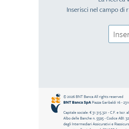
Inserisci nel campo di r
© 2026 BNT Banca All rights reserved
BNT Banca SpA
Piazza Garibaldi 16 - 23
Capitale sociale: € 31.315.321 - C.F. e Isc
Albo delle Banche n. 5595 - Codice ABI: 32
degli Intermediari Assicurativi e Riassicur