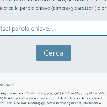
icerca le parole chiave (almeno 3 caratteri) e pr
100 Sondrio
r. al Registro Imprese di Sondrio n. 03944450968 | P. IVA 01086930144 - R.E.A. 76607
69.8 - Aderente al Fondo Interbancario di Tutela dei Depositi - N. iscr. al Registro
ativi - Sez. D. del RUI - D000675952, data di iscrizione 5.02.2021, intermediario