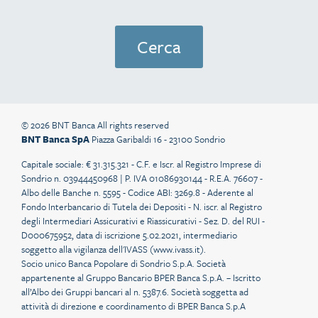
© 2026 BNT Banca All rights reserved
BNT Banca SpA
Piazza Garibaldi 16 - 23100 Sondrio
Capitale sociale: € 31.315.321 - C.F. e Iscr. al Registro Imprese di
Sondrio n. 03944450968 | P. IVA 01086930144 - R.E.A. 76607 -
Albo delle Banche n. 5595 - Codice ABI: 3269.8 - Aderente al
Fondo Interbancario di Tutela dei Depositi - N. iscr. al Registro
degli Intermediari Assicurativi e Riassicurativi - Sez. D. del RUI -
D000675952, data di iscrizione 5.02.2021, intermediario
soggetto alla vigilanza dell'IVASS (
www.ivass.it
).
Socio unico Banca Popolare di Sondrio S.p.A. Società
appartenente al Gruppo Bancario BPER Banca S.p.A. – Iscritto
all’Albo dei Gruppi bancari al n. 5387.6. Società soggetta ad
attività di direzione e coordinamento di BPER Banca S.p.A