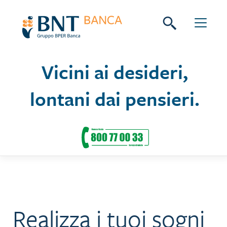
Skip
Seguici su:
to
content
Vicini ai desideri,
lontani dai pensieri.
Realizza i tuoi sogni