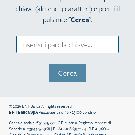
chiave (almeno 3 caratteri) e premi il
pulsante "
Cerca
".
© 2026 BNT Banca All rights reserved
BNT Banca SpA
Piazza Garibaldi 16 - 23100 Sondrio
Capitale sociale: € 31.315.321 - C.F. e Iscr. al Registro Imprese di
Sondrio n. 03944450968 | P. IVA 01086930144 - R.E.A. 76607 -
Albo delle Banche n. 5595 - Codice ABI: 3269.8 - Aderente al