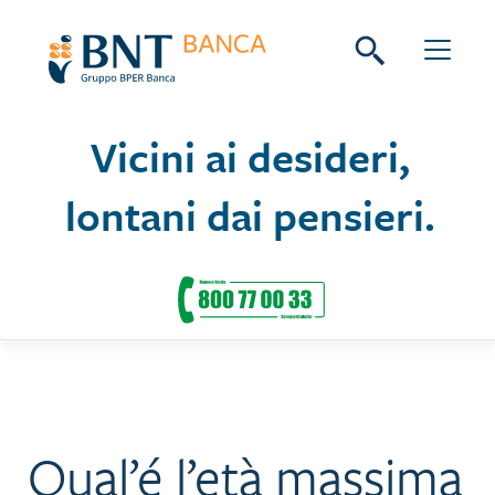
Skip
Seguici su:
to
content
Vicini ai desideri,
lontani dai pensieri.
Qual’é l’età massima