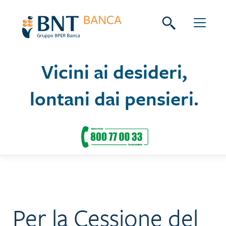
Skip
Seguici su:
to
content
Vicini ai desideri,
lontani dai pensieri.
Per la Cessione del