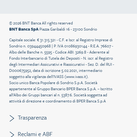
© 2026 BNT Banca All rights reserved
BNT Banca SpA
Piazza Garibaldi 16 - 23100 Sondrio
Capitale sociale: € 31.315.321 - C.F. e Iscr. al Registro Imprese di
Sondrio n. 03944450968 | P. IVA 01086930144 - R.E.A. 76607 -
Albo delle Banche n. 5595 - Codice ABI: 3269.8 - Aderente al
Fondo Interbancario di Tutela dei Depositi - N. iscr. al Registro
degli Intermediari Assicurativi e Riassicurativi - Sez. D. del RUI -
D000675952, data di iscrizione 5.02.2021, intermediario
soggetto alla vigilanza dell'IVASS (
www.ivass.it
).
Socio unico Banca Popolare di Sondrio S.p.A. Società
appartenente al Gruppo Bancario BPER Banca S.p.A. – Iscritto
all’Albo dei Gruppi bancari al n. 5387.6. Società soggetta ad
attività di direzione e coordinamento di BPER Banca S.p.A
Trasparenza
Reclami e ABF