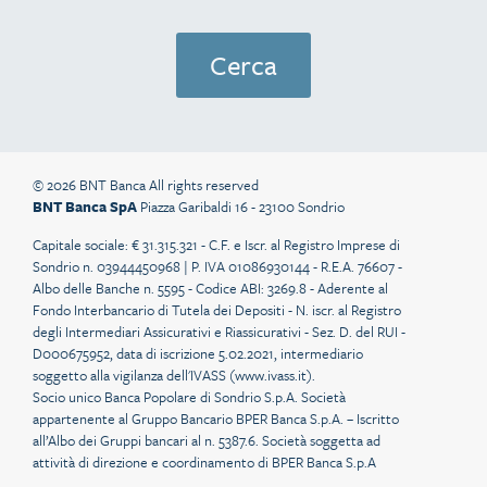
© 2026 BNT Banca All rights reserved
BNT Banca SpA
Piazza Garibaldi 16 - 23100 Sondrio
Capitale sociale: € 31.315.321 - C.F. e Iscr. al Registro Imprese di
Sondrio n. 03944450968 | P. IVA 01086930144 - R.E.A. 76607 -
Albo delle Banche n. 5595 - Codice ABI: 3269.8 - Aderente al
Fondo Interbancario di Tutela dei Depositi - N. iscr. al Registro
degli Intermediari Assicurativi e Riassicurativi - Sez. D. del RUI -
D000675952, data di iscrizione 5.02.2021, intermediario
soggetto alla vigilanza dell'IVASS (
www.ivass.it
).
Socio unico Banca Popolare di Sondrio S.p.A. Società
appartenente al Gruppo Bancario BPER Banca S.p.A. – Iscritto
all’Albo dei Gruppi bancari al n. 5387.6. Società soggetta ad
attività di direzione e coordinamento di BPER Banca S.p.A