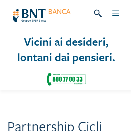
Skip
Seguici su:
to
content
Vicini ai desideri,
lontani dai pensieri.
Partnership Cicli