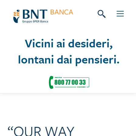
Skip
Seguici su:
to
content
Vicini ai desideri,
lontani dai pensieri.
“OUR WAY