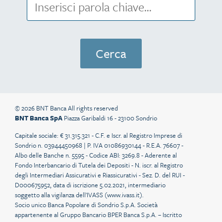
© 2026 BNT Banca All rights reserved
BNT Banca SpA
Piazza Garibaldi 16 - 23100 Sondrio
Capitale sociale: € 31.315.321 - C.F. e Iscr. al Registro Imprese di
Sondrio n. 03944450968 | P. IVA 01086930144 - R.E.A. 76607 -
Albo delle Banche n. 5595 - Codice ABI: 3269.8 - Aderente al
Fondo Interbancario di Tutela dei Depositi - N. iscr. al Registro
degli Intermediari Assicurativi e Riassicurativi - Sez. D. del RUI -
D000675952, data di iscrizione 5.02.2021, intermediario
soggetto alla vigilanza dell'IVASS (
www.ivass.it
).
Socio unico Banca Popolare di Sondrio S.p.A. Società
appartenente al Gruppo Bancario BPER Banca S.p.A. – Iscritto