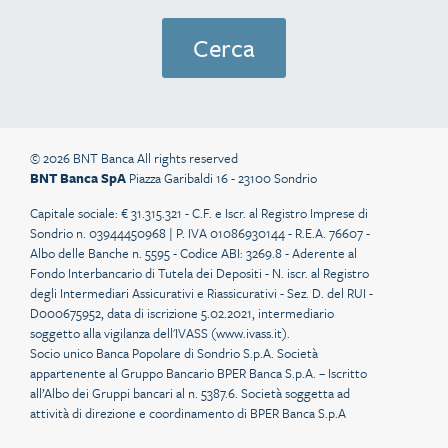
© 2026 BNT Banca All rights reserved
BNT Banca SpA
Piazza Garibaldi 16 - 23100 Sondrio
Capitale sociale: € 31.315.321 - C.F. e Iscr. al Registro Imprese di
Sondrio n. 03944450968 | P. IVA 01086930144 - R.E.A. 76607 -
Albo delle Banche n. 5595 - Codice ABI: 3269.8 - Aderente al
Fondo Interbancario di Tutela dei Depositi - N. iscr. al Registro
degli Intermediari Assicurativi e Riassicurativi - Sez. D. del RUI -
D000675952, data di iscrizione 5.02.2021, intermediario
soggetto alla vigilanza dell'IVASS (
www.ivass.it
).
Socio unico Banca Popolare di Sondrio S.p.A. Società
appartenente al Gruppo Bancario BPER Banca S.p.A. – Iscritto
all’Albo dei Gruppi bancari al n. 5387.6. Società soggetta ad
attività di direzione e coordinamento di BPER Banca S.p.A