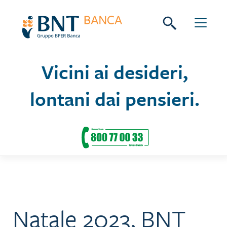
Skip
Seguici su:
to
content
Vicini ai desideri,
lontani dai pensieri.
Natale 2023, BNT