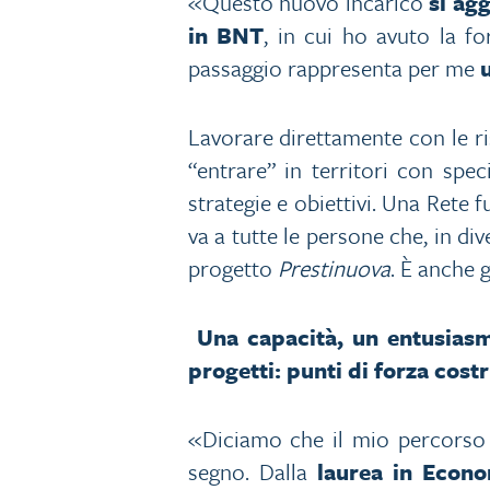
«Questo nuovo incarico
si ag
in BNT
, in cui ho avuto la f
passaggio rappresenta per me
Lavorare direttamente con le ris
“entrare” in territori con spe
strategie e obiettivi. Una Rete
va a tutte le persone che, in div
progetto
Prestinuova
. È anche 
Una capacità, un entusiasm
progetti: punti di forza cos
«Diciamo che il mio percorso 
segno. Dalla
laurea in Econ