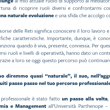
giunge
al mio attuale ruolo di supporto ai mediator
ortuna di ricoprire ruoli diversi e confrontarmi 
una naturale evoluzione
e una sfida che accolgo c
orse delle Reti significa conoscere il loro lavoro e 
cifiche caratteristiche. Importante, dunque, è cono
 funziona quando è viva, presente, connessa. Per que
ersi ruoli e livelli di operatività, hanno dato un con
grazie a loro se oggi questo percorso può continuar
o diremmo quasi “naturale”, il suo, nell’ag
truiti passo passo nel tuo percorso professiona
professionale è stato fatto
un passo alla volta
,
omia e Management
all’Università Parthenope –