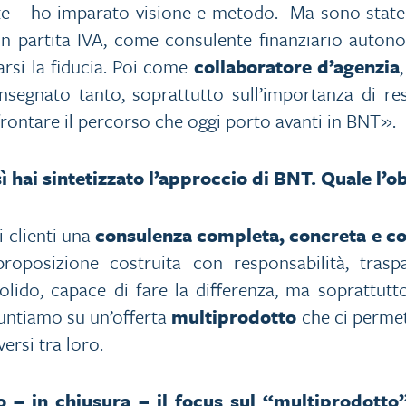
orte – ho imparato visione e metodo. Ma sono state
on partita IVA, come consulente finanziario auton
rsi la fiducia. Poi come
collaboratore d’agenzia
nsegnato tanto, soprattutto sull’importanza di res
rontare il percorso che oggi porto avanti in BNT».
sì hai sintetizzato l’approccio di BNT. Quale l’o
i clienti una
consulenza completa, concreta e c
proposizione costruita con responsabilità, tras
olido, capace di fare la differenza, ma soprattutt
untiamo su un’offerta
multiprodotto
che ci permet
ersi tra loro.
 – in chiusura – il focus sul “multiprodott