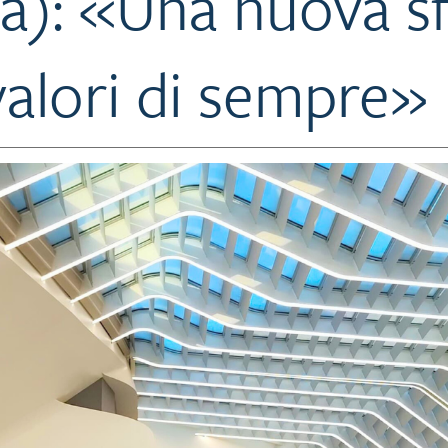
a): «Una nuova sf
 valori di sempre»