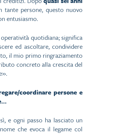
i creditizi. Dopo
quasi sei anni
con tante persone, questo nuovo
on entusiasmo.
operatività quotidiana; significa
scere ed ascoltare, condividere
sto, il mio primo ringraziamento
tributo concreto alla crescita del
e».
gregare/coordinare persone e
le…
 sì, e ogni passo ha lasciato un
 nome che evoca il legame col