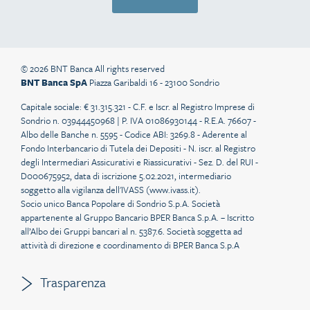
© 2026 BNT Banca All rights reserved
BNT Banca SpA
Piazza Garibaldi 16 - 23100 Sondrio
Capitale sociale: € 31.315.321 - C.F. e Iscr. al Registro Imprese di
Sondrio n. 03944450968 | P. IVA 01086930144 - R.E.A. 76607 -
Albo delle Banche n. 5595 - Codice ABI: 3269.8 - Aderente al
Fondo Interbancario di Tutela dei Depositi - N. iscr. al Registro
degli Intermediari Assicurativi e Riassicurativi - Sez. D. del RUI -
D000675952, data di iscrizione 5.02.2021, intermediario
soggetto alla vigilanza dell'IVASS (
www.ivass.it
).
Socio unico Banca Popolare di Sondrio S.p.A. Società
appartenente al Gruppo Bancario BPER Banca S.p.A. – Iscritto
all’Albo dei Gruppi bancari al n. 5387.6. Società soggetta ad
attività di direzione e coordinamento di BPER Banca S.p.A
Trasparenza