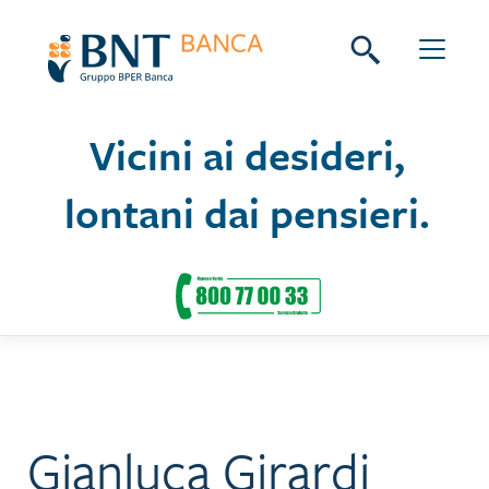
Skip
Seguici su:
to
content
Vicini ai desideri,
lontani dai pensieri.
Gianluca Girardi