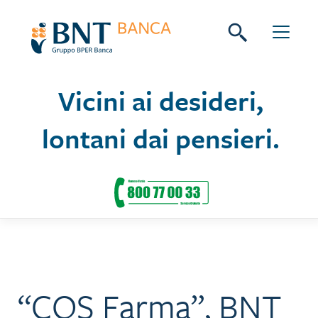
Skip
Seguici su:
to
content
Vicini ai desideri,
lontani dai pensieri.
“CQS Farma”, BNT