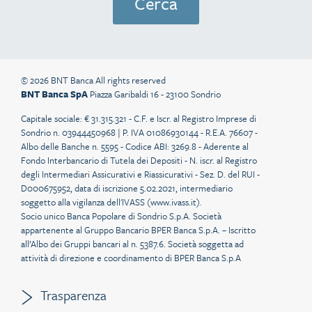
© 2026 BNT Banca All rights reserved
BNT Banca SpA
Piazza Garibaldi 16 - 23100 Sondrio
Capitale sociale: € 31.315.321 - C.F. e Iscr. al Registro Imprese di
Sondrio n. 03944450968 | P. IVA 01086930144 - R.E.A. 76607 -
Albo delle Banche n. 5595 - Codice ABI: 3269.8 - Aderente al
Fondo Interbancario di Tutela dei Depositi - N. iscr. al Registro
degli Intermediari Assicurativi e Riassicurativi - Sez. D. del RUI -
D000675952, data di iscrizione 5.02.2021, intermediario
soggetto alla vigilanza dell'IVASS (
www.ivass.it
).
Socio unico Banca Popolare di Sondrio S.p.A. Società
appartenente al Gruppo Bancario BPER Banca S.p.A. – Iscritto
all’Albo dei Gruppi bancari al n. 5387.6. Società soggetta ad
attività di direzione e coordinamento di BPER Banca S.p.A
Trasparenza