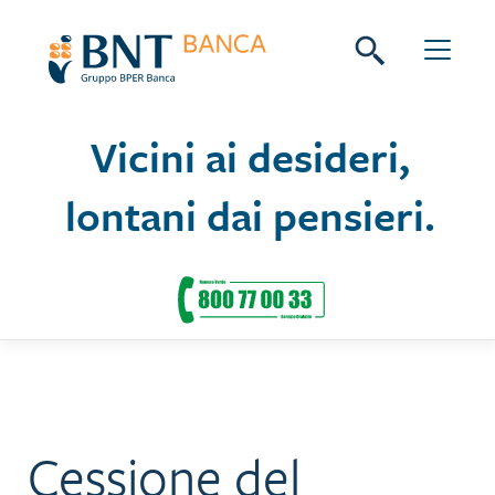
Skip
Seguici su:
to
content
Vicini ai desideri,
lontani dai pensieri.
Cessione del