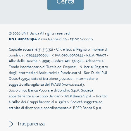
© 2026 BNT Banca All rights reserved
BNT Banca SpA
Piazza Garibaldi 16 - 23100 Sondrio
Capitale sociale: € 31.315.321 - C.F. e Iscr. al Registro Imprese di
Sondrio n. 03944450968 | P. IVA 01086930144 - R.E.A. 76607 -
Albo delle Banche n. 5595 - Codice ABI: 3269.8 - Aderente al
Fondo Interbancario di Tutela dei Depositi - N. iscr. al Registro
degli Intermediari Assicurativi e Riassicurativi - Sez. D. del RUI -
D000675952, data di iscrizione 5.02.2021, intermediario
soggetto alla vigilanza dell'IVASS (
www.ivass.it
).
Socio unico Banca Popolare di Sondrio S.p.A. Società
appartenente al Gruppo Bancario BPER Banca S.p.A. – Iscritto
all’Albo dei Gruppi bancari al n. 5387.6. Società soggetta ad
attività di direzione e coordinamento di BPER Banca S.p.A
Trasparenza