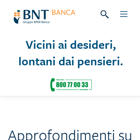
Skip
Seguici su:
to
content
Vicini ai desideri,
lontani dai pensieri.
Approfondimenti su