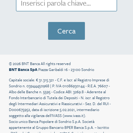
© 2026 BNT Banca All rights reserved
BNT Banca SpA
Piazza Garibaldi 16 - 23100 Sondrio
Capitale sociale: € 31.315.321 - C.F. e Iscr. al Registro Imprese di
Sondrio n. 03944450968 | P. IVA 01086930144 - R.E.A. 76607 -
Albo delle Banche n. 5595 - Codice ABI: 3269.8 - Aderente al
Fondo Interbancario di Tutela dei Depositi - N. iscr. al Registro
degli Intermediari Assicurativi e Riassicurativi - Sez. D. del RUI -
D000675952, data di iscrizione 5.02.2021, intermediario
soggetto alla vigilanza dell'IVASS (
www.ivass.it
).
Socio unico Banca Popolare di Sondrio S.p.A. Società
appartenente al Gruppo Bancario BPER Banca S.p.A. – Iscritto