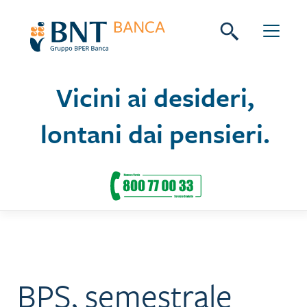
Skip
Seguici su:
to
content
Vicini ai desideri,
lontani dai pensieri.
BPS, semestrale