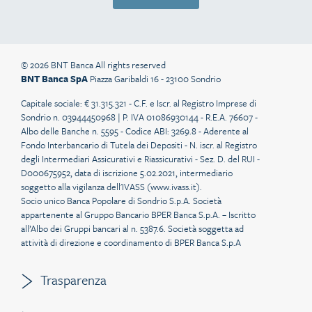
© 2026 BNT Banca All rights reserved
BNT Banca SpA
Piazza Garibaldi 16 - 23100 Sondrio
Capitale sociale: € 31.315.321 - C.F. e Iscr. al Registro Imprese di
Sondrio n. 03944450968 | P. IVA 01086930144 - R.E.A. 76607 -
Albo delle Banche n. 5595 - Codice ABI: 3269.8 - Aderente al
Fondo Interbancario di Tutela dei Depositi - N. iscr. al Registro
degli Intermediari Assicurativi e Riassicurativi - Sez. D. del RUI -
D000675952, data di iscrizione 5.02.2021, intermediario
soggetto alla vigilanza dell'IVASS (
www.ivass.it
).
Socio unico Banca Popolare di Sondrio S.p.A. Società
appartenente al Gruppo Bancario BPER Banca S.p.A. – Iscritto
all’Albo dei Gruppi bancari al n. 5387.6. Società soggetta ad
attività di direzione e coordinamento di BPER Banca S.p.A
Trasparenza