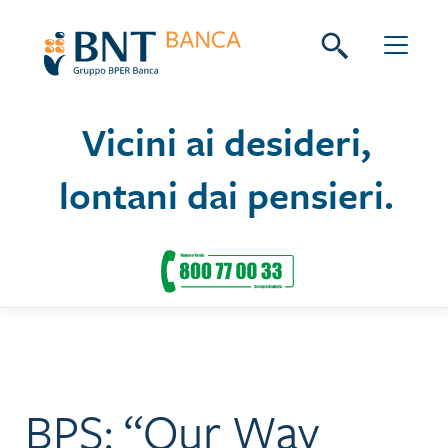
Skip
Seguici su:
to
content
Vicini ai desideri,
lontani dai pensieri.
BPS: “Our Way