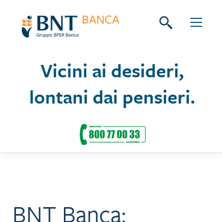
Skip
Seguici su:
to
content
Vicini ai desideri,
lontani dai pensieri.
BNT Banca: