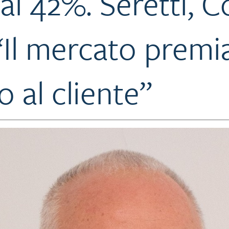
 al 42%. Seretti, C
“Il mercato premi
 al cliente”