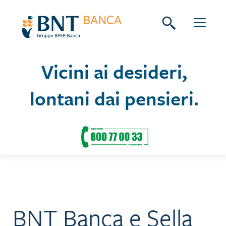
Skip
Seguici su:
to
content
Vicini ai desideri,
lontani dai pensieri.
BNT Banca e Sella