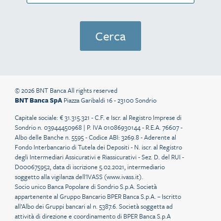
© 2026 BNT Banca All rights reserved
BNT Banca SpA
Piazza Garibaldi 16 - 23100 Sondrio
Capitale sociale: € 31.315.321 - C.F. e Iscr. al Registro Imprese di
Sondrio n. 03944450968 | P. IVA 01086930144 - R.E.A. 76607 -
Albo delle Banche n. 5595 - Codice ABI: 3269.8 - Aderente al
Fondo Interbancario di Tutela dei Depositi - N. iscr. al Registro
degli Intermediari Assicurativi e Riassicurativi - Sez. D. del RUI -
D000675952, data di iscrizione 5.02.2021, intermediario
soggetto alla vigilanza dell'IVASS (
www.ivass.it
).
Socio unico Banca Popolare di Sondrio S.p.A. Società
appartenente al Gruppo Bancario BPER Banca S.p.A. – Iscritto
all’Albo dei Gruppi bancari al n. 5387.6. Società soggetta ad
attività di direzione e coordinamento di BPER Banca S.p.A