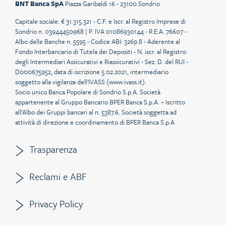
BNT Banca SpA
Piazza Garibaldi 16 - 23100 Sondrio
Capitale sociale: € 31.315.321 - C.F. e Iscr. al Registro Imprese di
Sondrio n. 03944450968 | P. IVA 01086930144 - R.E.A. 76607 -
Albo delle Banche n. 5595 - Codice ABI: 3269.8 - Aderente al
Fondo Interbancario di Tutela dei Depositi - N. iscr. al Registro
degli Intermediari Assicurativi e Riassicurativi - Sez. D. del RUI -
D000675952, data di iscrizione 5.02.2021, intermediario
soggetto alla vigilanza dell'IVASS (
www.ivass.it
).
Socio unico Banca Popolare di Sondrio S.p.A. Società
appartenente al Gruppo Bancario BPER Banca S.p.A. – Iscritto
all’Albo dei Gruppi bancari al n. 5387.6. Società soggetta ad
attività di direzione e coordinamento di BPER Banca S.p.A
Trasparenza
Reclami e ABF
Privacy Policy