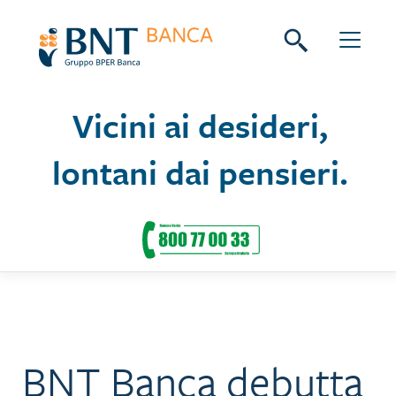
Skip
Seguici su:
to
content
Vicini ai desideri,
lontani dai pensieri.
BNT Banca debutta