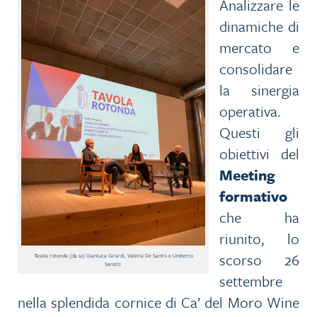
Analizzare le
dinamiche di
mercato e
consolidare
la sinergia
operativa.
Questi gli
obiettivi del
Meeting
formativo
che ha
riunito, lo
scorso 26
Tavola rotonda (da sx) Gianluca Girardi, Valeria De Santis e Umberto
Seretti
settembre
nella splendida cornice di Ca’ del Moro Wine