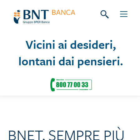
Skip
Seguici su:
to
content
Vicini ai desideri,
lontani dai pensieri.
BNET, SEMPRE PIÙ