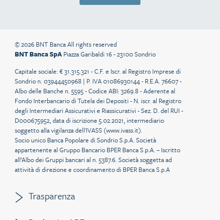
© 2026 BNT Banca All rights reserved
BNT Banca SpA
Piazza Garibaldi 16 - 23100 Sondrio
Capitale sociale: € 31.315.321 - C.F. e Iscr. al Registro Imprese di
Sondrio n. 03944450968 | P. IVA 01086930144 - R.E.A. 76607 -
Albo delle Banche n. 5595 - Codice ABI: 3269.8 - Aderente al
Fondo Interbancario di Tutela dei Depositi - N. iscr. al Registro
degli Intermediari Assicurativi e Riassicurativi - Sez. D. del RUI -
D000675952, data di iscrizione 5.02.2021, intermediario
soggetto alla vigilanza dell'IVASS (
www.ivass.it
).
Socio unico Banca Popolare di Sondrio S.p.A. Società
appartenente al Gruppo Bancario BPER Banca S.p.A. – Iscritto
all’Albo dei Gruppi bancari al n. 5387.6. Società soggetta ad
attività di direzione e coordinamento di BPER Banca S.p.A
Trasparenza