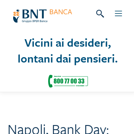
Skip
Seguici su:
to
content
Vicini ai desideri,
lontani dai pensieri.
Napoli, Bank Day: