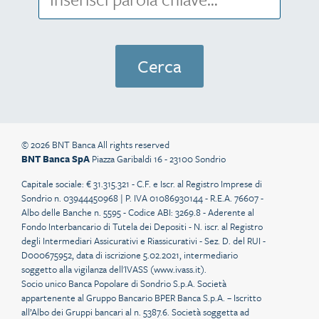
© 2026 BNT Banca All rights reserved
BNT Banca SpA
Piazza Garibaldi 16 - 23100 Sondrio
Capitale sociale: € 31.315.321 - C.F. e Iscr. al Registro Imprese di
Sondrio n. 03944450968 | P. IVA 01086930144 - R.E.A. 76607 -
Albo delle Banche n. 5595 - Codice ABI: 3269.8 - Aderente al
Fondo Interbancario di Tutela dei Depositi - N. iscr. al Registro
degli Intermediari Assicurativi e Riassicurativi - Sez. D. del RUI -
D000675952, data di iscrizione 5.02.2021, intermediario
soggetto alla vigilanza dell'IVASS (
www.ivass.it
).
Socio unico Banca Popolare di Sondrio S.p.A. Società
appartenente al Gruppo Bancario BPER Banca S.p.A. – Iscritto
all’Albo dei Gruppi bancari al n. 5387.6. Società soggetta ad