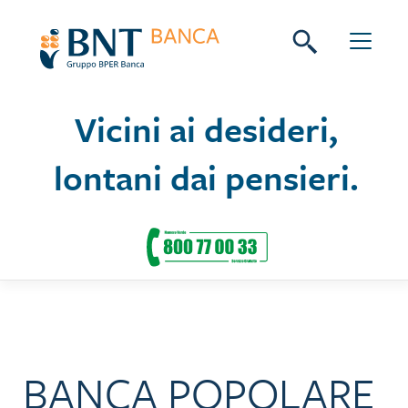
Skip
Seguici su:
to
content
Vicini ai desideri,
lontani dai pensieri.
BANCA POPOLARE