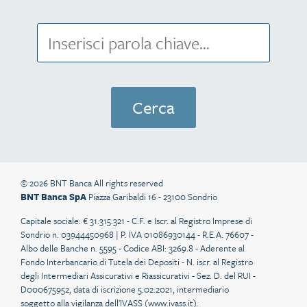
© 2026 BNT Banca All rights reserved
BNT Banca SpA
Piazza Garibaldi 16 - 23100 Sondrio
Capitale sociale: € 31.315.321 - C.F. e Iscr. al Registro Imprese di
Sondrio n. 03944450968 | P. IVA 01086930144 - R.E.A. 76607 -
Albo delle Banche n. 5595 - Codice ABI: 3269.8 - Aderente al
Fondo Interbancario di Tutela dei Depositi - N. iscr. al Registro
degli Intermediari Assicurativi e Riassicurativi - Sez. D. del RUI -
D000675952, data di iscrizione 5.02.2021, intermediario
soggetto alla vigilanza dell'IVASS (
www.ivass.it
).