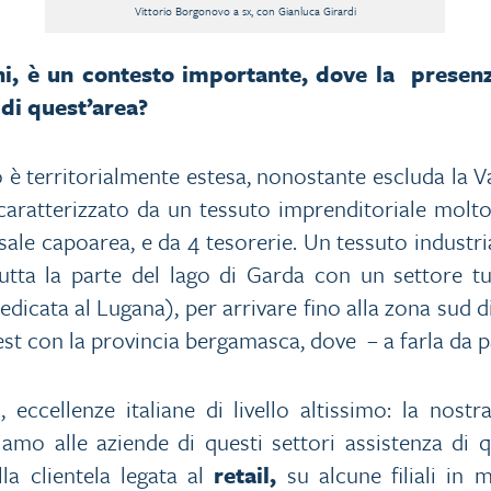
Vittorio Borgonovo a sx, con Gianluca Girardi
ni, è un contesto importante, dove la presen
e di quest’area?
 è territorialmente estesa, nonostante escluda la 
aratterizzato da un tessuto imprenditoriale molt
rsale capoarea, e da 4 tesorerie. Un tessuto indust
tutta la parte del lago di Garda con un settore tu
dedicata al Lugana), per arrivare fino alla zona sud di
est con la provincia bergamasca, dove – a farla da p
, eccellenze italiane di livello altissimo: la nost
 diamo alle aziende di questi settori assistenza d
la clientela legata al
retail,
su alcune filiali in 