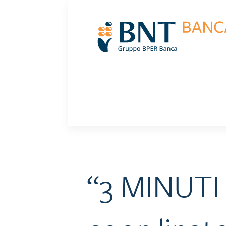
Skip
to
content
“3 MINUTI