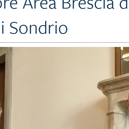
re Area Brescia d
i Sondrio