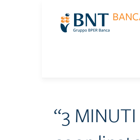
Skip
to
content
“3 MINUTI