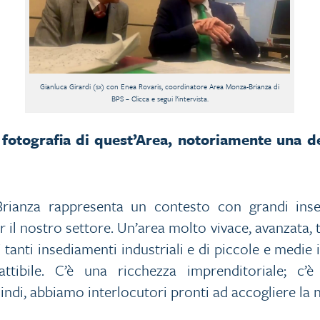
Gianluca Girardi (sx) con Enea Rovaris, coordinatore Area Monza-Brianza di
BPS – Clicca e segui l’intervista.
fotografia di quest’Area, notoriamente una del
rianza rappresenta un contesto con grandi insed
il nostro settore. Un’area molto vivace, avanzata, 
i tanti insediamenti industriali e di piccole e medi
attibile. C’è una ricchezza imprenditoriale; c
uindi, abbiamo interlocutori pronti ad accogliere la