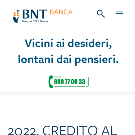
Skip
Seguici su:
to
content
Vicini ai desideri,
lontani dai pensieri.
2022, CREDITO AL